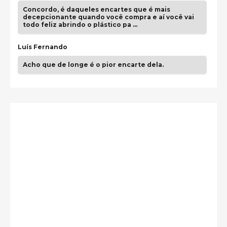
Concordo, é daqueles encartes que é mais
decepcionante quando você compra e aí você vai
todo feliz abrindo o plástico pa …
Luís Fernando
Acho que de longe é o pior encarte dela.
Paulo Samuel
Só falta o "Vamos Compartilhar" pra aí sim
fecharmos o CDT❤️❤️❤️
guilhrminoh
Esse é de longe um dos trabalhos mais lindos que
eu já vi em mídia física! A direção de arte estava
insanamente inspirad …
Jonathan
Esse comentário me representa hahahahahha