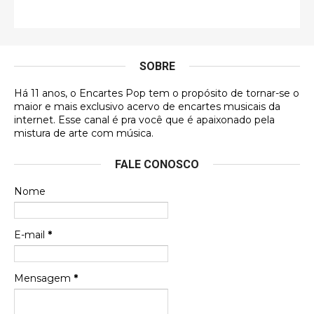
Francierton
É muito lindo, deu até vontade de adquirir o quanto
antes, hahaha
SOBRE
DVD MIDINHO
Há 11 anos, o Encartes Pop tem o propósito de tornar-se o
DVD MIDINHO
maior e mais exclusivo acervo de encartes musicais da
internet. Esse canal é pra você que é apaixonado pela
Francierton
mistura de arte com música.
Esse é um dos que ainda está em minha lista de
FALE CONOSCO
futuras aquisições, e olhando o encarte aqui, me
apaixonei, achei lindo d …
Nome
Francierton
Espero que tenham sentido minha falta, informo
E-mail
*
que estou de volta para trazer mais contribuições
ao site, já vou adianta …
Mensagem
*