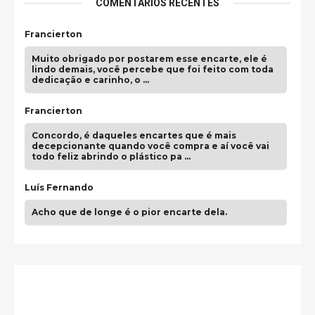
COMENTÁRIOS RECENTES
Francierton
Muito obrigado por postarem esse encarte, ele é
lindo demais, você percebe que foi feito com toda
dedicação e carinho, o …
Francierton
Concordo, é daqueles encartes que é mais
decepcionante quando você compra e aí você vai
todo feliz abrindo o plástico pa …
Luís Fernando
Acho que de longe é o pior encarte dela.
Paulo Samuel
Só falta o "Vamos Compartilhar" pra aí sim
fecharmos o CDT❤️❤️❤️
guilhrminoh