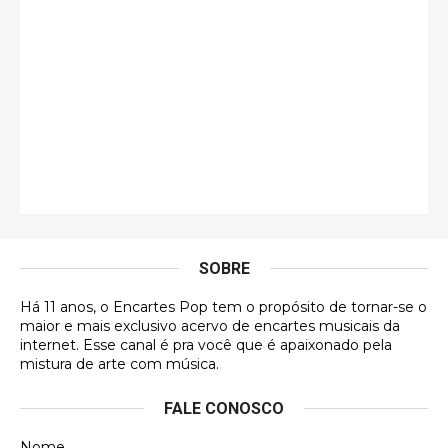
Esse é de longe um dos trabalhos mais lindos que
eu já vi em mídia física! A direção de arte estava
insanamente inspirad …
Jonathan
Esse comentário me representa hahahahahha
Francierton
É muito lindo, deu até vontade de adquirir o quanto
antes, hahaha
SOBRE
DVD MIDINHO
Há 11 anos, o Encartes Pop tem o propósito de tornar-se o
DVD MIDINHO
maior e mais exclusivo acervo de encartes musicais da
internet. Esse canal é pra você que é apaixonado pela
Francierton
mistura de arte com música.
Esse é um dos que ainda está em minha lista de
FALE CONOSCO
futuras aquisições, e olhando o encarte aqui, me
apaixonei, achei lindo d …
Nome