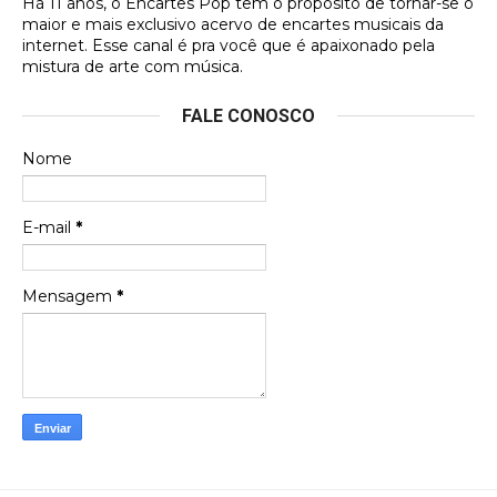
Há 11 anos, o Encartes Pop tem o propósito de tornar-se o
DVD MIDINHO
maior e mais exclusivo acervo de encartes musicais da
internet. Esse canal é pra você que é apaixonado pela
Francierton
mistura de arte com música.
Esse é um dos que ainda está em minha lista de
FALE CONOSCO
futuras aquisições, e olhando o encarte aqui, me
apaixonei, achei lindo d …
Nome
Francierton
Espero que tenham sentido minha falta, informo
E-mail
*
que estou de volta para trazer mais contribuições
ao site, já vou adianta …
Mensagem
*