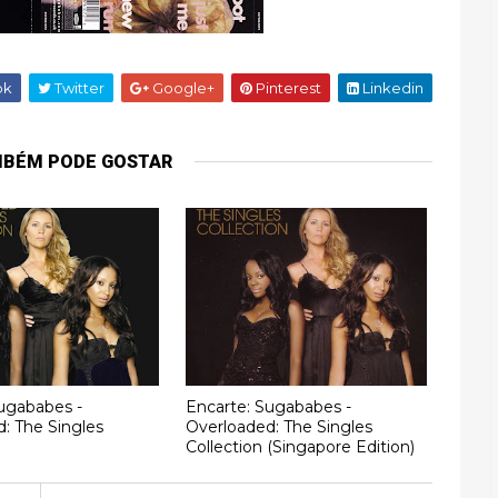
ok
Twitter
Google+
Pinterest
Linkedin
MBÉM PODE GOSTAR
ugababes -
Encarte: Sugababes -
: The Singles
Overloaded: The Singles
Collection (Singapore Edition)