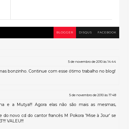
BLOGGER
DISQUS
FACEBOOK
5 de novembro de 2010 às 14:44
as bonzinho. Continue com esse ótimo trabalho no blog!
5 de novembro de 2010 às 17:48
a e a Mutya!!! Agora elas não são mais as mesmas,
e do novo cd do cantor francês M Pokora 'Mise à Jour' se
'!!! VALEU!!!