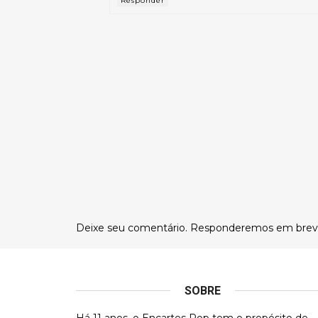
Responder
Deixe seu comentário. Responderemos em brev
SOBRE
Há 11 anos, o Encartes Pop tem o propósito de