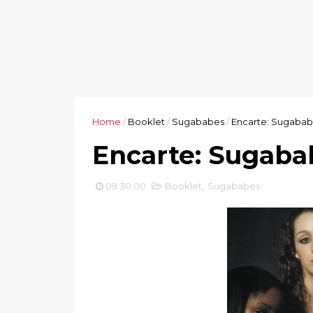
Home
/
Booklet
/
Sugababes
/
Encarte: Sugabab
Encarte: Sugaba
09:30:00
Booklet
,
Sugababes