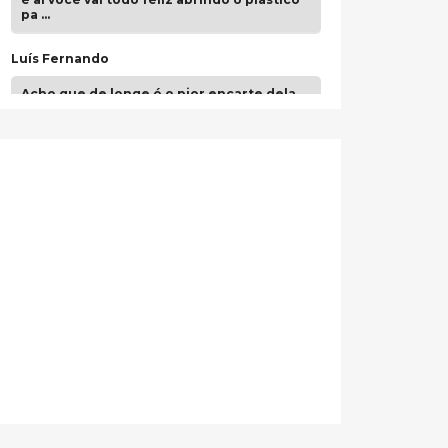
pa …
Luís Fernando
Acho que de longe é o pior encarte dela.
Paulo Samuel
Só falta o "Vamos Compartilhar" pra aí sim
fecharmos o CDT❤️❤️❤️
guilhrminoh
Esse é de longe um dos trabalhos mais
lindos que eu já vi em mídia física! A
direção de arte estava insanamente
inspirad …
Jonathan
Esse comentário me representa
hahahahahha