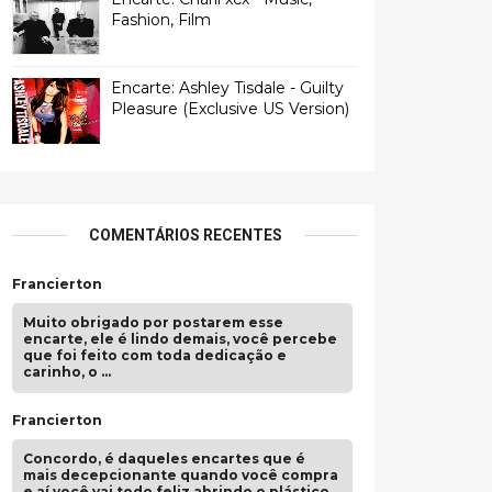
Fashion, Film
Encarte: Ashley Tisdale - Guilty
Pleasure (Exclusive US Version)
COMENTÁRIOS RECENTES
Francierton
Muito obrigado por postarem esse
encarte, ele é lindo demais, você percebe
que foi feito com toda dedicação e
carinho, o …
Francierton
Concordo, é daqueles encartes que é
mais decepcionante quando você compra
e aí você vai todo feliz abrindo o plástico