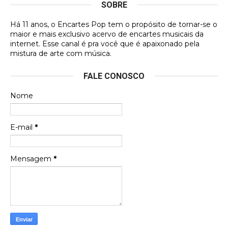
SOBRE
DVD MIDINHO
Há 11 anos, o Encartes Pop tem o propósito de tornar-se o
DVD MIDINHO
maior e mais exclusivo acervo de encartes musicais da
internet. Esse canal é pra você que é apaixonado pela
Francierton
mistura de arte com música.
Esse é um dos que ainda está em minha lista de
FALE CONOSCO
futuras aquisições, e olhando o encarte aqui, me
apaixonei, achei lindo d …
Nome
Francierton
Espero que tenham sentido minha falta, informo
E-mail
*
que estou de volta para trazer mais contribuições
ao site, já vou adianta …
Mensagem
*