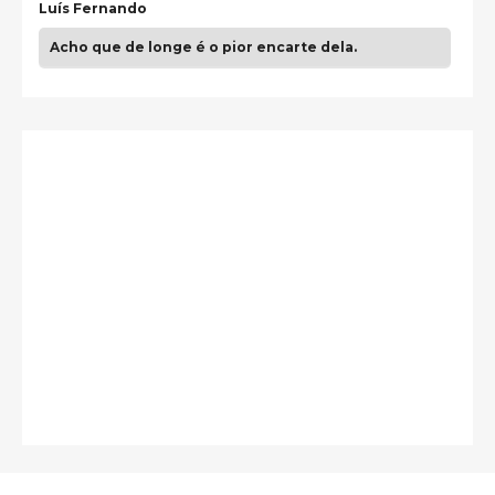
Luís Fernando
Acho que de longe é o pior encarte dela.
Paulo Samuel
Só falta o "Vamos Compartilhar" pra aí sim
fecharmos o CDT❤️❤️❤️
guilhrminoh
Esse é de longe um dos trabalhos mais lindos que
eu já vi em mídia física! A direção de arte estava
insanamente inspirad …
Jonathan
Esse comentário me representa hahahahahha
Francierton
É muito lindo, deu até vontade de adquirir o quanto
antes, hahaha