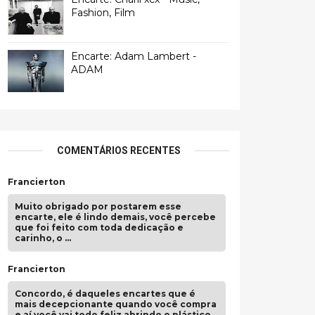
Fashion, Film
Encarte: Adam Lambert -
ADAM
COMENTÁRIOS RECENTES
Francierton
Muito obrigado por postarem esse
encarte, ele é lindo demais, você percebe
que foi feito com toda dedicação e
carinho, o …
Francierton
Concordo, é daqueles encartes que é
mais decepcionante quando você compra
e aí você vai todo feliz abrindo o plástico