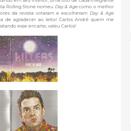
uindo em seu interior, uma foto de cada integrante
sta Rolling Stone nomeu
Day & Age
como o melhor
ores da revista votaram e escolheram
Day & Age
a de agradecer ao leitor Carlos André quem me
tando esse encarte, valeu Carlos!