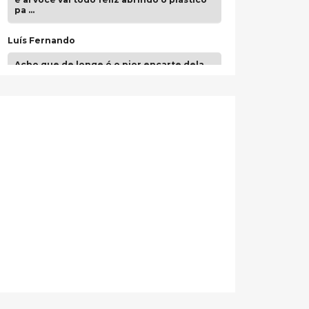
pa …
Luís Fernando
Acho que de longe é o pior encarte dela.
Paulo Samuel
Só falta o "Vamos Compartilhar" pra aí sim
fecharmos o CDT❤️❤️❤️
guilhrminoh
Esse é de longe um dos trabalhos mais
lindos que eu já vi em mídia física! A
direção de arte estava insanamente
inspirad …
Jonathan
Esse comentário me representa
hahahahahha