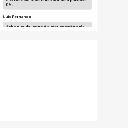
pa …
Luís Fernando
Acho que de longe é o pior encarte dela.
Paulo Samuel
Só falta o "Vamos Compartilhar" pra aí sim
fecharmos o CDT❤️❤️❤️
guilhrminoh
Esse é de longe um dos trabalhos mais
lindos que eu já vi em mídia física! A
direção de arte estava insanamente
inspirad …
Jonathan
Esse comentário me representa
hahahahahha