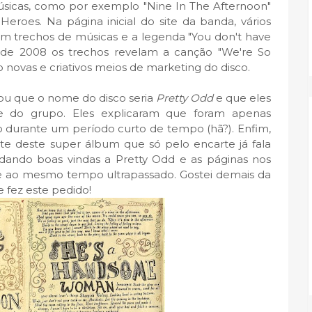
icas, como por exemplo "Nine In The Afternoon"
eroes. Na página inicial do site da banda, vários
 trechos de músicas e a legenda "You don't have
o de 2008 os trechos revelam a canção "We're So
o novas e criativos meios de marketing do disco.
ou que o nome do disco seria
Pretty Odd
e que eles
me do grupo. Eles explicaram que foram apenas
 durante um período curto de tempo (hã?). Enfim,
rte deste super álbum que só pelo encarte já fala
dando boas vindas a Pretty Odd e as páginas nos
 ao mesmo tempo ultrapassado. Gostei demais da
e fez este pedido!