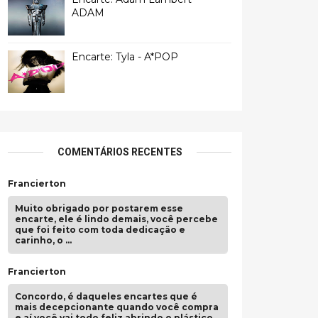
ADAM
Encarte: Tyla - A*POP
COMENTÁRIOS RECENTES
Francierton
Muito obrigado por postarem esse
encarte, ele é lindo demais, você percebe
que foi feito com toda dedicação e
carinho, o …
Francierton
Concordo, é daqueles encartes que é
mais decepcionante quando você compra
e aí você vai todo feliz abrindo o plástico