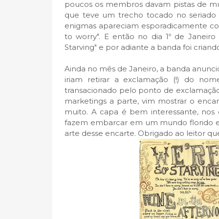
poucos os membros davam pistas de mús
que teve um trecho tocado no seriado H
enigmas apareciam esporadicamente com
to worry". E então no dia 1º de Janeir
Starving" e por adiante a banda foi criand
Ainda no mês de Janeiro, a banda anunci
iriam retirar a exclamação (!) do no
transacionado pelo ponto de exclamação
marketings a parte, vim mostrar o enca
muito. A capa é bem interessante, nos 
fazem embarcar em um mundo florido e
arte desse encarte. Obrigado ao leitor qu