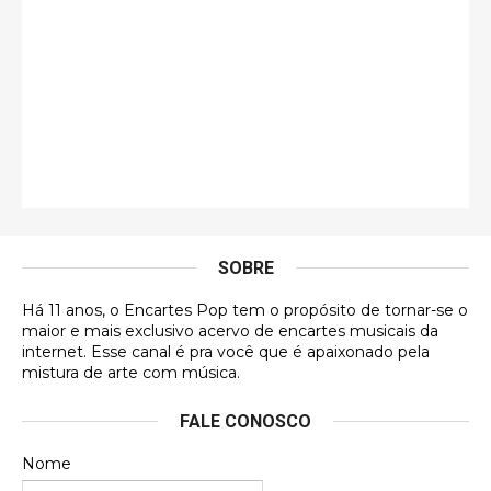
Esse é de longe um dos trabalhos mais lindos que
eu já vi em mídia física! A direção de arte estava
insanamente inspirad …
Jonathan
Esse comentário me representa hahahahahha
Francierton
É muito lindo, deu até vontade de adquirir o quanto
antes, hahaha
SOBRE
DVD MIDINHO
Há 11 anos, o Encartes Pop tem o propósito de tornar-se o
DVD MIDINHO
maior e mais exclusivo acervo de encartes musicais da
internet. Esse canal é pra você que é apaixonado pela
Francierton
mistura de arte com música.
Esse é um dos que ainda está em minha lista de
FALE CONOSCO
futuras aquisições, e olhando o encarte aqui, me
apaixonei, achei lindo d …
Nome
Francierton