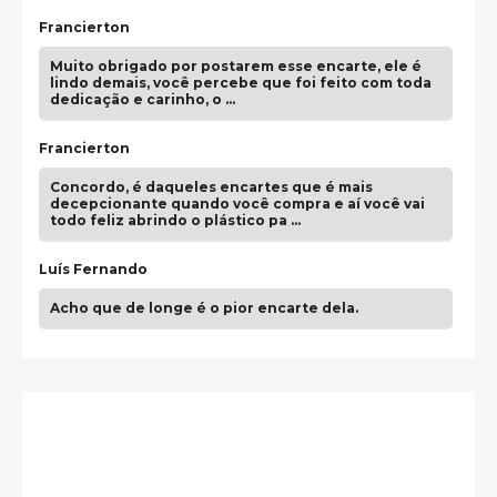
Francierton
Muito obrigado por postarem esse encarte, ele é
lindo demais, você percebe que foi feito com toda
dedicação e carinho, o …
Francierton
Concordo, é daqueles encartes que é mais
decepcionante quando você compra e aí você vai
todo feliz abrindo o plástico pa …
Luís Fernando
Acho que de longe é o pior encarte dela.
Paulo Samuel
Só falta o "Vamos Compartilhar" pra aí sim
fecharmos o CDT❤️❤️❤️
guilhrminoh