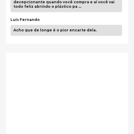
decepcionante quando você compra e aí você vai
todo feliz abrindo o plástico pa …
Luís Fernando
Acho que de longe é o pior encarte dela.
Paulo Samuel
Só falta o "Vamos Compartilhar" pra aí sim
fecharmos o CDT❤️❤️❤️
guilhrminoh
Esse é de longe um dos trabalhos mais lindos que
eu já vi em mídia física! A direção de arte estava
insanamente inspirad …
Jonathan
Esse comentário me representa hahahahahha
Francierton