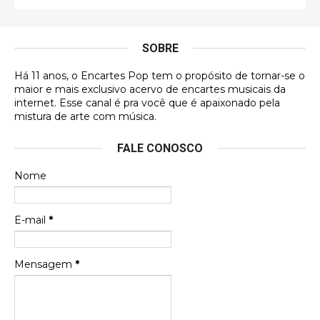
É muito lindo, deu até vontade de adquirir o quanto
antes, hahaha
SOBRE
DVD MIDINHO
Há 11 anos, o Encartes Pop tem o propósito de tornar-se o
DVD MIDINHO
maior e mais exclusivo acervo de encartes musicais da
internet. Esse canal é pra você que é apaixonado pela
Francierton
mistura de arte com música.
Esse é um dos que ainda está em minha lista de
FALE CONOSCO
futuras aquisições, e olhando o encarte aqui, me
apaixonei, achei lindo d …
Nome
Francierton
Espero que tenham sentido minha falta, informo
E-mail
*
que estou de volta para trazer mais contribuições
ao site, já vou adianta …
Mensagem
*