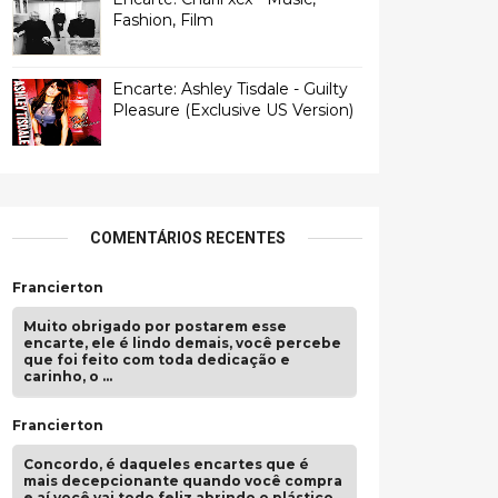
Fashion, Film
Encarte: Ashley Tisdale - Guilty
Pleasure (Exclusive US Version)
COMENTÁRIOS RECENTES
Francierton
Muito obrigado por postarem esse
encarte, ele é lindo demais, você percebe
que foi feito com toda dedicação e
carinho, o …
Francierton
Concordo, é daqueles encartes que é
mais decepcionante quando você compra
e aí você vai todo feliz abrindo o plástico