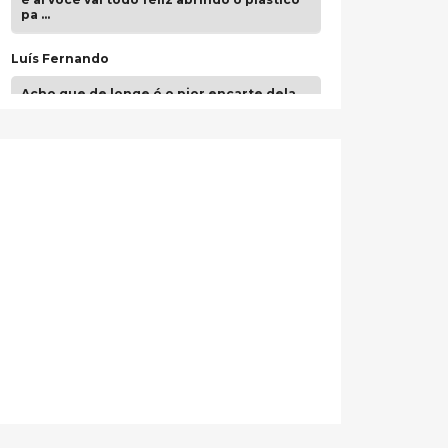
pa …
Luís Fernando
Acho que de longe é o pior encarte dela.
Paulo Samuel
Só falta o "Vamos Compartilhar" pra aí sim
fecharmos o CDT❤️❤️❤️
guilhrminoh
Esse é de longe um dos trabalhos mais
lindos que eu já vi em mídia física! A
direção de arte estava insanamente
inspirad …
Jonathan
Esse comentário me representa
hahahahahha