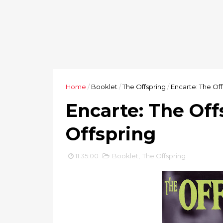
Home
/
Booklet
/
The Offspring
/
Encarte: The Off
Encarte: The Off
Offspring
11:35:00
Booklet
,
The Offspring