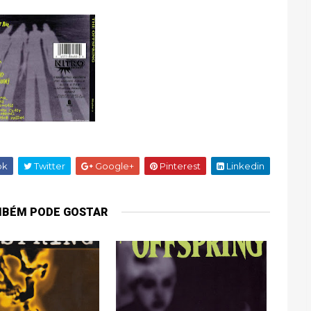
ok
Twitter
Google+
Pinterest
Linkedin
MBÉM PODE GOSTAR