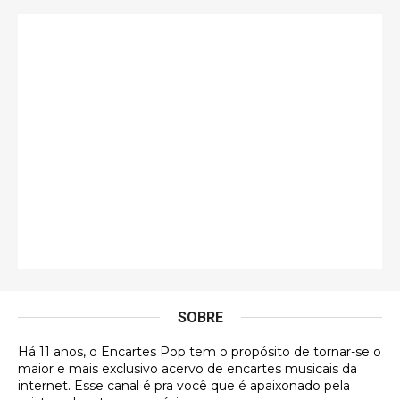
Só falta o "Vamos Compartilhar" pra aí sim
fecharmos o CDT❤️❤️❤️
guilhrminoh
Esse é de longe um dos trabalhos mais lindos que
eu já vi em mídia física! A direção de arte estava
insanamente inspirad …
Jonathan
Esse comentário me representa hahahahahha
Francierton
É muito lindo, deu até vontade de adquirir o quanto
antes, hahaha
SOBRE
DVD MIDINHO
Há 11 anos, o Encartes Pop tem o propósito de tornar-se o
DVD MIDINHO
maior e mais exclusivo acervo de encartes musicais da
internet. Esse canal é pra você que é apaixonado pela
Francierton