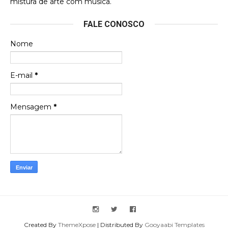
mistura de arte com música.
Esse é um dos que ainda está em minha lista de
FALE CONOSCO
futuras aquisições, e olhando o encarte aqui, me
apaixonei, achei lindo d …
Nome
Francierton
Espero que tenham sentido minha falta, informo
E-mail
*
que estou de volta para trazer mais contribuições
ao site, já vou adianta …
Mensagem
*
Created By
ThemeXpose
| Distributed By
Gooyaabi Templates