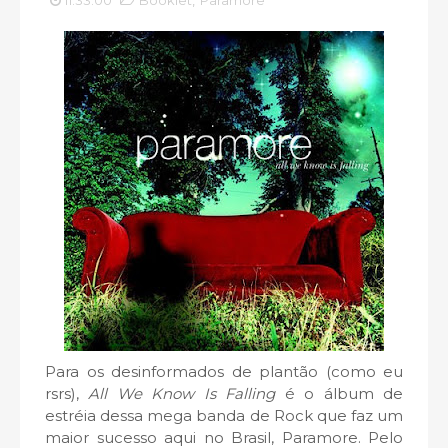
11:33:00
Booklet
,
Paramore
Para os desinformados de plantão (como eu
rsrs),
All We Know Is Falling
é o álbum de
estréia dessa mega banda de Rock que faz um
maior sucesso aqui no Brasil, Paramore. Pelo