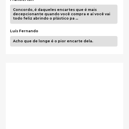
Concordo, é daqueles encartes que é mais
decepcionante quando você compra e aí você vai
todo feliz abrindo o plástico pa …
Luís Fernando
Acho que de longe é o pior encarte dela.
Paulo Samuel
Só falta o "Vamos Compartilhar" pra aí sim
fecharmos o CDT❤️❤️❤️
guilhrminoh
Esse é de longe um dos trabalhos mais lindos que
eu já vi em mídia física! A direção de arte estava
insanamente inspirad …
Jonathan
Esse comentário me representa hahahahahha