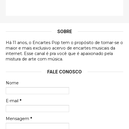
Francierton
É muito lindo, deu até vontade de adquirir o quanto
antes, hahaha
SOBRE
DVD MIDINHO
Há 11 anos, o Encartes Pop tem o propósito de tornar-se o
DVD MIDINHO
maior e mais exclusivo acervo de encartes musicais da
internet. Esse canal é pra você que é apaixonado pela
Francierton
mistura de arte com música.
Esse é um dos que ainda está em minha lista de
FALE CONOSCO
futuras aquisições, e olhando o encarte aqui, me
apaixonei, achei lindo d …
Nome
Francierton
Espero que tenham sentido minha falta, informo
E-mail
*
que estou de volta para trazer mais contribuições
ao site, já vou adianta …
Mensagem
*