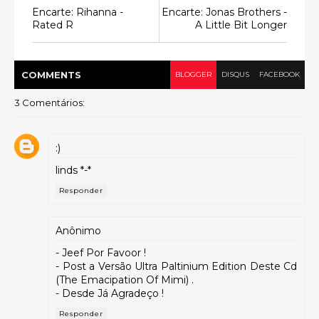
Encarte: Rihanna -
Encarte: Jonas Brothers -
Rated R
A Little Bit Longer
COMMENT
S
BLOGGER
DISQUS
FACEBOOK
3 Comentários:
:)
linds *-*
Responder
Anônimo
- Jeef Por Favoor !
- Post a Versão Ultra Paltinium Edition Deste Cd
(The Emacipation Of Mimi) .
- Desde Já Agradeço !
Responder