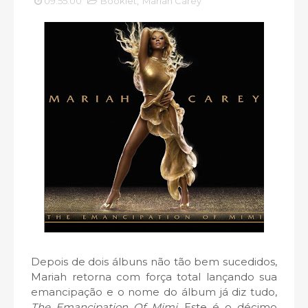
09:55:00
Booklet
,
Mariah Carey
Depois de dois álbuns não tão bem sucedidos,
Mariah retorna com força total lançando sua
emancipação e o nome do álbum já diz tudo,
The Emancipation Of Mimi
. Este é o décimo