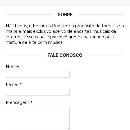
É muito lindo, deu até vontade de adquirir o quanto
antes, hahaha
SOBRE
DVD MIDINHO
Há 11 anos, o Encartes Pop tem o propósito de tornar-se o
DVD MIDINHO
maior e mais exclusivo acervo de encartes musicais da
internet. Esse canal é pra você que é apaixonado pela
Francierton
mistura de arte com música.
Esse é um dos que ainda está em minha lista de
FALE CONOSCO
futuras aquisições, e olhando o encarte aqui, me
apaixonei, achei lindo d …
Nome
Francierton
Espero que tenham sentido minha falta, informo
E-mail
*
que estou de volta para trazer mais contribuições
ao site, já vou adianta …
Mensagem
*