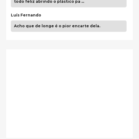
todo feliz abrindo o plástico pa …
Luís Fernando
Acho que de longe é o pior encarte dela.
Paulo Samuel
Só falta o "Vamos Compartilhar" pra aí sim
fecharmos o CDT❤️❤️❤️
guilhrminoh
Esse é de longe um dos trabalhos mais lindos que
eu já vi em mídia física! A direção de arte estava
insanamente inspirad …
Jonathan
Esse comentário me representa hahahahahha
Francierton