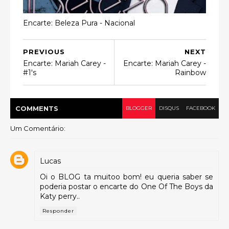
Encarte: Beleza Pura - Nacional
PREVIOUS
NEXT
Encarte: Mariah Carey -
Encarte: Mariah Carey -
#1's
Rainbow
COMMENT
S
BLOGGER
DISQUS
FACEBOOK
Um Comentário:
Lucas
Oi o BLOG ta muitoo bom! eu queria saber se
poderia postar o encarte do One Of The Boys da
Katy perry..
Responder