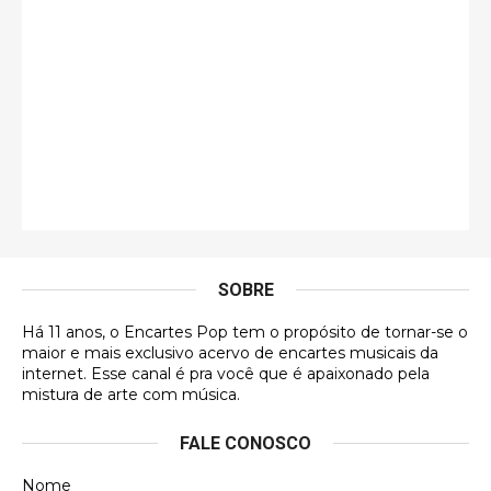
Esse é de longe um dos trabalhos mais lindos que
eu já vi em mídia física! A direção de arte estava
insanamente inspirad …
Jonathan
Esse comentário me representa hahahahahha
Francierton
É muito lindo, deu até vontade de adquirir o quanto
antes, hahaha
SOBRE
DVD MIDINHO
Há 11 anos, o Encartes Pop tem o propósito de tornar-se o
DVD MIDINHO
maior e mais exclusivo acervo de encartes musicais da
internet. Esse canal é pra você que é apaixonado pela
Francierton
mistura de arte com música.
Esse é um dos que ainda está em minha lista de
FALE CONOSCO
futuras aquisições, e olhando o encarte aqui, me
apaixonei, achei lindo d …
Nome