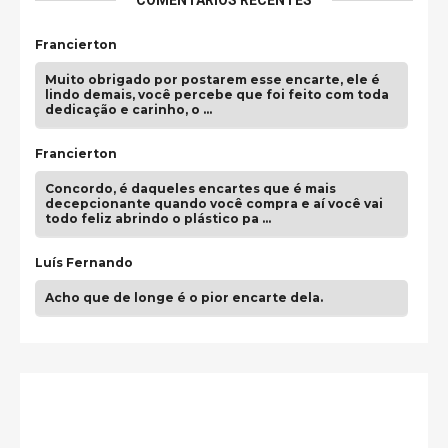
COMENTÁRIOS RECENTES
Francierton
Muito obrigado por postarem esse encarte, ele é
lindo demais, você percebe que foi feito com toda
dedicação e carinho, o …
Francierton
Concordo, é daqueles encartes que é mais
decepcionante quando você compra e aí você vai
todo feliz abrindo o plástico pa …
Luís Fernando
Acho que de longe é o pior encarte dela.
Paulo Samuel
Só falta o "Vamos Compartilhar" pra aí sim
fecharmos o CDT❤️❤️❤️
guilhrminoh